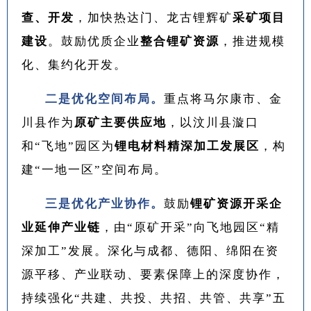
查、开发
，加快热达门、龙古锂辉矿
采矿项目
建设
。鼓励优质企业
整合锂矿资源
，推进规模
化、集约化开发。
二是优化空间布局。
重点将马尔康市、金
川县作为
原矿主要供应地
，以汶川县漩口
和“飞地”园区为
锂电材料精深加工发展区
，构
建“一地一区”空间布局。
三是优化产业协作。
鼓励
锂矿资源开采企
业延伸产业链
，由“原矿开采”向飞地园区“精
深加工”发展。深化与成都、德阳、绵阳在资
源平移、产业联动、要素保障上的深度协作，
持续强化“共建、共投、共招、共管、共享”五