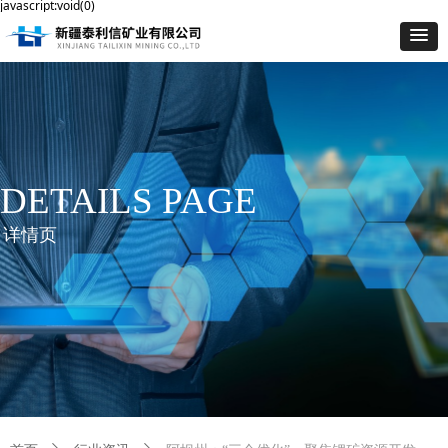
javascript:void(0)
DETAILS PAGE
详情页