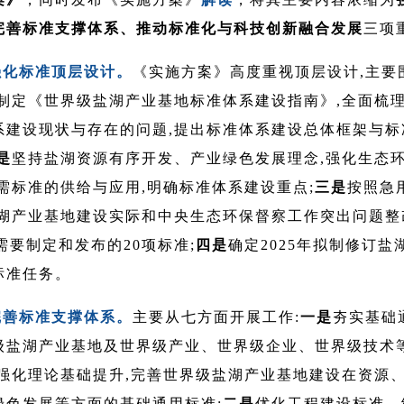
完善标准支撑体系、推动标准化与科技创新融合发展
三项
强化标准顶层设计。
《实施方案》高度重视顶层设计,主要
制定《世界级盐湖产业基地标准体系建设指南》,全面梳
系建设现状与存在的问题,提出标准体系建设总体框架与标
是
坚持盐湖资源有序开发、产业绿色发展理念,强化生态
需标准的供给与应用,明确标准体系建设重点;
三是
按照急
盐湖产业基地建设实际和中央生态环保督察工作突出问题整
年需要制定和发布的20项标准;
四是
确定2025年拟制修订盐
标准任务。
完善标准支撑体系。
主要从七方面开展工作:
一是
夯实基础
级盐湖产业基地及世界级产业、世界级企业、世界级技术
,强化理论基础提升,完善世界级盐湖产业基地建设在资源
绿色发展等方面的基础通用标准;
二是
优化工程建设标准。