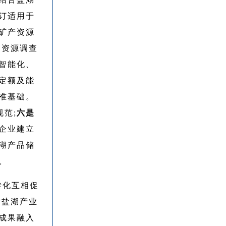
订适用于
矿产资源
湖资源调查
智能化、
定额及能
准基础。
范;
六是
企业建立
湖产品储
。
转化互相促
索盐湖产业
成果融入