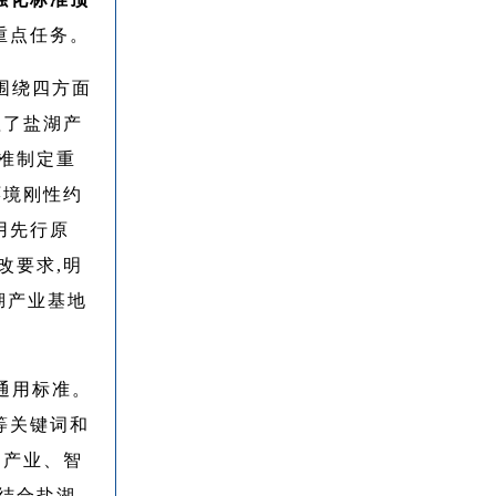
重点任务。
围绕四方面
理了盐湖产
准制定重
环境刚性约
用先行原
改要求,明
湖产业基地
通用标准。
等关键词和
、产业、智
结合盐湖