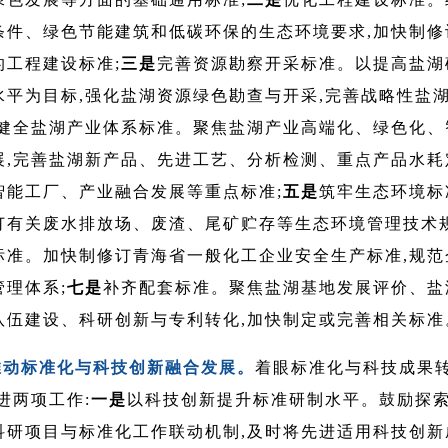
条件、绿色节能建筑和低碳环保的生态环境要求,加快制修
的工程建设标准;
三是
完善资源勘察开采标准。以提高盐湖
水平为目标,强化盐湖资源绿色勘查与开采,完善战略性盐
健全盐湖产业体系标准。聚焦盐湖产业高端化、绿色化、
展,完善盐湖新产品、先进工艺、分析检测、重点产品水耗
智能工厂、产业融合发展等重点标准;
五是
筑牢生态环境标
订有关废水排放场、废渣、尾矿贮存等生态环境管理技术规
标准。加快制修订青海省一般化工企业安全生产标准,规范
理体系;
七是
补齐配套标准。聚焦盐湖基地发展评价、盐
队伍建设、科研创新与专利转化,加快制定或完善相关标准
推动标准化与科技创新融合发展。
着眼标准化与科技成果
进两项工作:
一是
以科技创新提升标准研制水平。鼓励探
科研项目与标准化工作联动机制,及时将先进适用科技创新