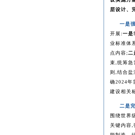
层设计、
一是
开展:
一是
业标准体
点内容;
二
束,统筹急
则,结合
确2024
建设相关
二是
围绕世界
关键内容
能制造、