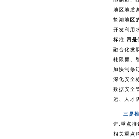
地区地质
盐湖地区
开发利用
标准;
四是
融合化发
耗限额、
加快制修
深化安全
数据安全管
运、人才
三是
进,重点推
相关重点